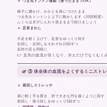
🔹
つま先トントン運動（座ったままでOK）
椅子に腰かけ、かかとを床につけたまま
つま先をトントンと上下に動かします（20回程度）
ふくらはぎがじんわり温まるまで続けましょう
🔹
足首まわし
片足を軽く上げて、足首をゆっくり回す
右回し・左回しをそれぞれ10回ずつ
反対の足も同様に
👉 足先の血流が良くなり、冷えだけでなくむく
🌿 ③ 体全体の血流をよくするミニスト
🔹
肩回しストレッチ
肩に軽く手を置き、肘で大きな円を描くように回す
前回し・後ろ回しをゆっくり5回ずつ